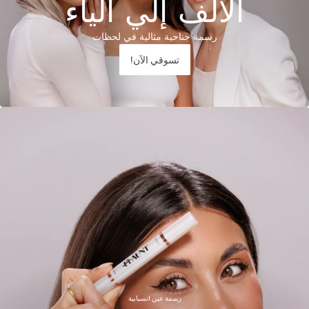
الالف إلي الياء
رسمة جناحية مثالية في لحظات
!تسوقي الآن
رسمة عين انسيابية