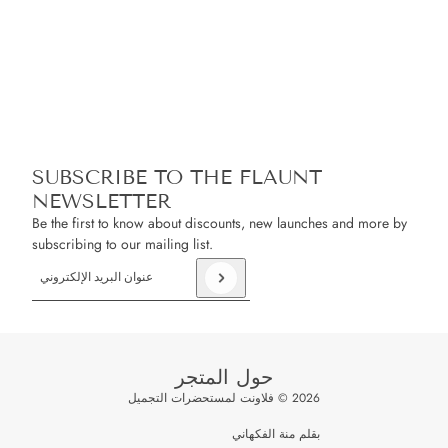
SUBSCRIBE TO THE FLAUNT
NEWSLETTER
Be the first to know about discounts, new launches and more by
subscribing to our mailing list.
an
Privacy Policy
عنوان البريد الإلكتروني
This site is protected by hCaptcha and the hCaptcha
حول المتجر
2026 © فلاونت لمستحضرات التجميل
بقلم منة الفكهاني