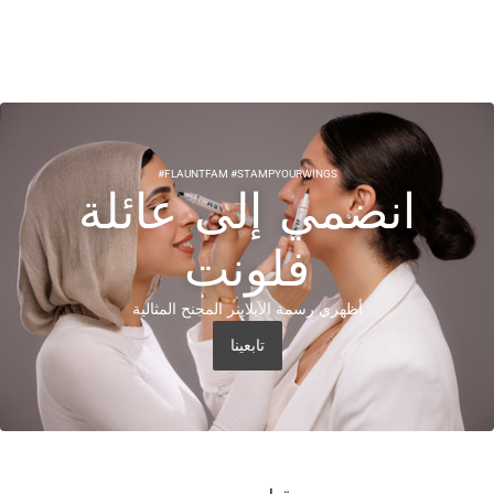
#FLAUNTFAM #STAMPYOURWINGS
انضمي إلى عائلة
فلونت
أظهري رسمة الآيلاينر المجنح المثالية
تابعينا