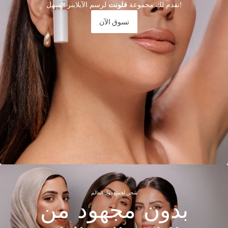
لرسم الآيلاينر السهل!
نقدم لكِ مجموعة
فلونت
تسوق الآن
شحن لجميع دول العالم
بدون مجهود من